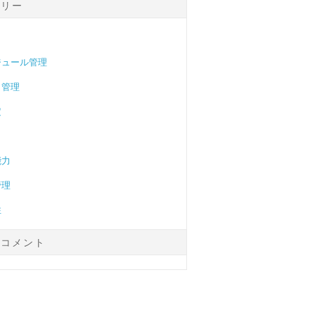
ゴリー
ト
ジュール管理
ク管理
定
能力
管理
性
のコメント