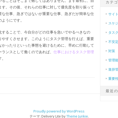
やることはそこまで難しくはありません。まず最初に、自
カテ
ます。その後、それらの仕事に対して優先度を割り振って
要な仕事、急ぎではないが重要な仕事、急ぎだが簡単な仕
サイ
のようにです。
スケ
化することで、今自分がどの仕事を急いでやるべきなの
タス
りやすくさせます。このようにタスク管理を行えば、重要
不安
なかったりといった事態を避けるために、早めに行動して
対策
ーランスとして働くのであれば、
仕事におけるタスク管理
す。
管理
進捗
重要
最近
Proudly powered by WordPress
テーマ: Delivery Lite by
Theme Junkie
.